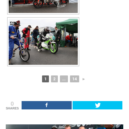
1
2
...
14
►
0
SHARES