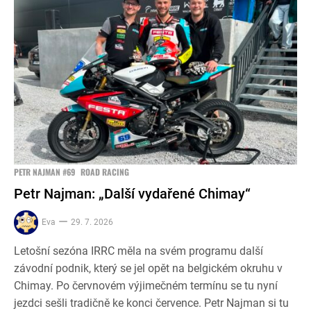
PETR NAJMAN #69
ROAD RACING
Petr Najman: „Další vydařené Chimay“
Eva
29. 7. 2026
Letošní sezóna IRRC měla na svém programu další
závodní podnik, který se jel opět na belgickém okruhu v
Chimay. Po červnovém výjimečném termínu se tu nyní
jezdci sešli tradičně ke konci července. Petr Najman si tu