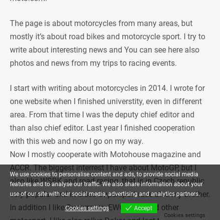
The page is about motorcycles from many areas, but
mostly it’s about road bikes and motorcycle sport. I try to
write about interesting news and You can see here also
photos and news from my trips to racing events.
I start with writing about motorcycles in 2014. I wrote for
one website when I finished universtity, even in different
area. From that time I was the deputy chief editor and
than also chief editor. Last year I finished cooperation
with this web and now I go on my way.
Now I mostly cooperate with Motohouse magazine and
ACCR. The biggest interrest I have about MotoGP, but I
We use cookies to personalise content and ads, to provide social media
also like WSBK and road racing, that is in Czech republic
features and to analyse our traffic. We also share information about your
very popular and in class Supersport race also my brother.
use of our site with our social media, advertising and analytics partners.
In addition I like Supermoto, EWC, FMX and other
Cookies settings
Accept
Cookies settings