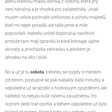
jednu krásnou malou bonsaj z rostliny, která prý
není náročná a je vhodná pro začátečníky. Jinak
musím velice pochválit vstřícnost a ochotu majitelů,
kteří mi nejen poradili, ale také jsme si mile
popovídali. Isabeliu určitě doporučuji navštívit,
protože tam mají opravdu krásné bonsaje, úplné
skvosty a procházka zahradou s jezírkem je
lahodou na oko i duši.
No a už je tu
sobota
, tréninky se rozjely s menším
zdržením, postupně se pak nabalily další minutky a
odpoledne už se jezdilo s hodinovým zpožděním, ale
naštěstí to nebylo kvůli ničemu závažnému. Po
nočním dešti trať oschla a během odpoledne už bylo
krásně slunečno. Kromě toho se v sobotu ujala