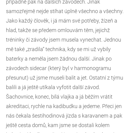
případně pak na dalších závodech. Jinak
samozřejmě nejde stíhat úplně všechno a všechny.
Jako každý člověk, i já mám své potřeby, žízeň a
hlad, takže se předem omlouvám těm, jejichž
tréninky či závody jsem musela vynechat. Jednou
mě také „zradila“ technika, kdy se mi už vybily
baterky a neměla jsem žádnou další. Jinak po
závodech sidecar (který byl v harmonogramu
přesunut) už jsme museli balit a jet. Ostatní z týmu
balili a já ještě utíkala vyfotit další závod.
Šachovnice, konec, bílá vlajka a já běžím vrátit
akreditaci, rychle na kadibudku a jedeme. Přeci jen
nás čekala šestihodinová jízda s karavanem a pak
ještě cesta domů, kam jsme se dostali kolem