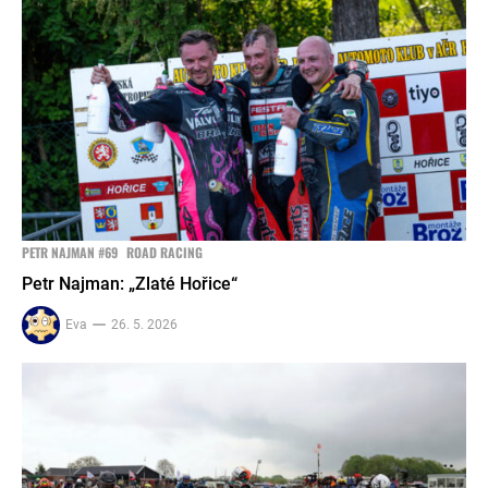
PETR NAJMAN #69
ROAD RACING
Petr Najman: „Zlaté Hořice“
Eva
26. 5. 2026