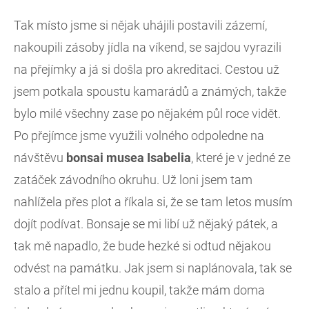
Tak místo jsme si nějak uhájili postavili zázemí,
nakoupili zásoby jídla na víkend, se sajdou vyrazili
na přejímky a já si došla pro akreditaci. Cestou už
jsem potkala spoustu kamarádů a známých, takže
bylo milé všechny zase po nějakém půl roce vidět.
Po přejímce jsme využili volného odpoledne na
návštěvu
bonsai musea Isabelia
, které je v jedné ze
zatáček závodního okruhu. Už loni jsem tam
nahlížela přes plot a říkala si, že se tam letos musím
dojít podívat. Bonsaje se mi libí už nějaký pátek, a
tak mě napadlo, že bude hezké si odtud nějakou
odvést na památku. Jak jsem si naplánovala, tak se
stalo a přítel mi jednu koupil, takže mám doma