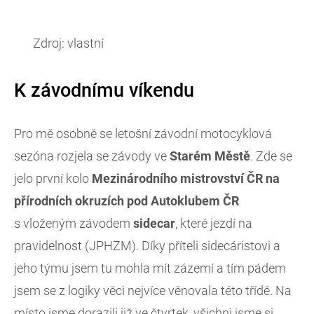
Zdroj: vlastní
K závodnímu víkendu
Pro mě osobně se letošní závodní motocyklová
sezóna rozjela se závody ve
Starém Městě
. Zde se
jelo první kolo
Mezinárodního mistrovství ČR na
přírodních okruzích pod Autoklubem ČR
s vloženým závodem
sidecar
, které jezdí na
pravidelnost (JPHZM). Díky příteli sidecáristovi a
jeho týmu jsem tu mohla mít zázemí a tím pádem
jsem se z logiky věci nejvíce věnovala této třídě. Na
místo jsme dorazili již ve čtvrtek, všichni jsme si