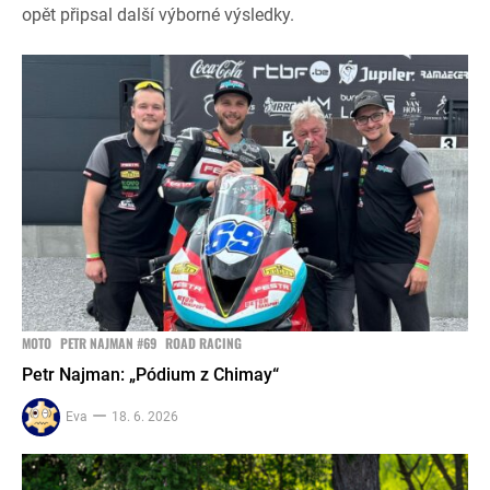
opět připsal další výborné výsledky.
MOTO
PETR NAJMAN #69
ROAD RACING
Petr Najman: „Pódium z Chimay“
Eva
18. 6. 2026