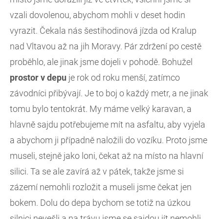
vzali dovolenou, abychom mohli v deset hodin
vyrazit. Čekala nás šestihodinová jízda od Kralup
nad Vltavou až na jih Moravy. Pár zdržení po cestě
proběhlo, ale jinak jsme dojeli v pohodě. Bohužel
prostor v depu
je rok od roku menší, zatímco
závodníci přibývají. Je to boj o každý metr, a ne jinak
tomu bylo tentokrát. My máme velký karavan, a
hlavně sajdu potřebujeme mít na asfaltu, aby vyjela
a abychom ji případně naložili do vozíku. Proto jsme
museli, stejně jako loni, čekat až na místo na hlavní
silici. Ta se ale zavírá až v pátek, takže jsme si
zázemí nemohli rozložit a museli jsme čekat jen
bokem. Dolu do depa bychom se totiž na úzkou
silnici nevešli a na trávu jsme se sajdou jít nemohli.