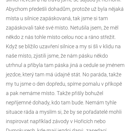
Abychom předešli dohadům, protože už byla nějaká
místa u silnice zapáskovaná, tak jsme si tam
zapáskovali také své místo. Netušila jsem, že měl
někdo z nás tohle místo celou noc a ráno střežit.
Když se blížilo uzavření silnice a my si šli v klidu na
naše místo, zjistili jsme, že nám pásku někdo
utrhnul a přibyla tam páska jiná a cedule se jménem
jezdce, který tam má údajně stát. No paráda, takže
my tu jsme o den dopředu, spíme pomalu v příkopě
a pak nemáme místo. Takže přišly bohužel
nepříjemné dohady, kdo tam bude. Nemám tyhle
situace ráda a myslím si, že by se pořadatelé mohli
inspirovat například závody v Hořicích nebo
Dymokurech, kde mají jezdci daný „zasedací