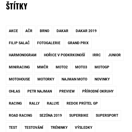
ŠTÍTKY
AKCE
AČR
BRNO
DAKAR
DAKAR 2019
FILIP SALAČ
FOTOGALERIE
GRAND PRIX
HARMONOGRAM
HOŘICE V PODKRKONOŠÍ
IRRC
JUNIOR
MINIRACING
MMČR
MOTO2
MOTO3
MOTOGP
MOTOHOUSE
MOTORKY
NAJMAN MOTO
NOVINKY
OHLAS
PETR NAJMAN
PREVIEW
PŘÍRODNÍ OKRUHY
RACING
RALLY
RALLYE
REDOX PRÜTEL GP
ROAD RACING
SEZÓNA 2019
SUPERBIKE
SUPERSPORT
TEST
TESTOVÁNÍ
TRÉNINKY
VÝSLEDKY