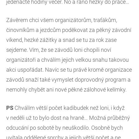
jedenácté hodiny večer. No a ráno hezky do práce…
Závěrem chci všem organizátorům, traťákům,
činovníkům a jezdcům poděkovat za pěkný závodní
víkend, hezké zážitky a snad se tu za rok zase
sejdeme. Vím, že se závodů loni chopili noví
organizátoři a chválím jejich velkou snahu takovou
akci uspořádat. Navíc se tu právě kromě organizace
závodů snaží také vymyslet doprovodný program a
nemohly chybět ani nové pěkné zálohové kelímky.
PS
Chválím větší počet kadibudek než loni, i když
v neděli už to bylo dost na hraně… Možná průběžný
odcucání po sobotě by neuškodilo. Osobně bych
uvítala oddělené sprchy a jejich větší počet a ne