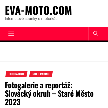
Skip
EVA-MOTO.COM
to
content
Internetové stránky o motorkách
Primary
Menu
FOTOGALERIE
ROAD RACING
Fotogalerie a reportáž:
Slovácký okruh – Staré Město
2023