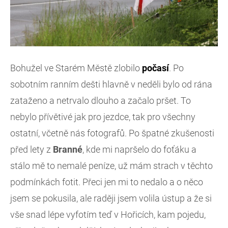
Bohužel ve Starém Městě zlobilo
počasí
. Po
sobotním ranním dešti hlavně v neděli bylo od rána
zataženo a netrvalo dlouho a začalo pršet. To
nebylo přívětivé jak pro jezdce, tak pro všechny
ostatní, včetně nás fotografů. Po špatné zkušenosti
před lety z
Branné
, kde mi napršelo do foťáku a
stálo mě to nemalé peníze, už mám strach v těchto
podmínkách fotit. Přeci jen mi to nedalo a o něco
jsem se pokusila, ale raději jsem volila ústup a že si
vše snad lépe vyfotím teď v Hořicích, kam pojedu,