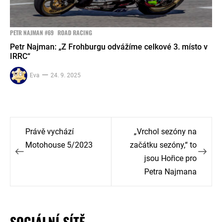
PETR NAJMAN #69
ROAD RACING
Petr Najman: „Z Frohburgu odvážíme celkové 3. místo v
IRRC“
Eva
24. 9. 2025
Navigace
Právě vychází
„Vrchol sezóny na
pro
Motohouse 5/2023
začátku sezóny,“ to
jsou Hořice pro
příspěvek
Petra Najmana
SOCIÁLNÍ SÍTĚ